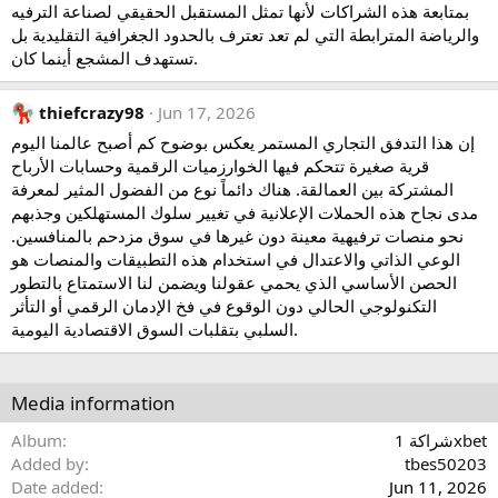
بمتابعة هذه الشراكات لأنها تمثل المستقبل الحقيقي لصناعة الترفيه
والرياضة المترابطة التي لم تعد تعترف بالحدود الجغرافية التقليدية بل
تستهدف المشجع أينما كان.
thiefcrazy98
Jun 17, 2026
إن هذا التدفق التجاري المستمر يعكس بوضوح كم أصبح عالمنا اليوم
قرية صغيرة تتحكم فيها الخوارزميات الرقمية وحسابات الأرباح
المشتركة بين العمالقة. هناك دائماً نوع من الفضول المثير لمعرفة
مدى نجاح هذه الحملات الإعلانية في تغيير سلوك المستهلكين وجذبهم
نحو منصات ترفيهية معينة دون غيرها في سوق مزدحم بالمنافسين.
الوعي الذاتي والاعتدال في استخدام هذه التطبيقات والمنصات هو
الحصن الأساسي الذي يحمي عقولنا ويضمن لنا الاستمتاع بالتطور
التكنولوجي الحالي دون الوقوع في فخ الإدمان الرقمي أو التأثر
السلبي بتقلبات السوق الاقتصادية اليومية.
Media information
شراكة 1xbet
Album
Added by
tbes50203
Date added
Jun 11, 2026