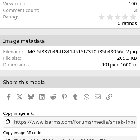
View count
100
Comment count
3
0
Rating
.
0 ratings
0
0
s
Image metadata
t
a
Filename
IMG-5f837b49418414515f7310d35b43066d-V.jpg
r
File size
205.3 KB
(
Dimensions
901px x 1600px
s
)
Share this media
Facebook
X
Bluesky
LinkedIn
Reddit
Pinterest
Tumblr
WhatsApp
Email
Link
Copy image link
Copy image BB code