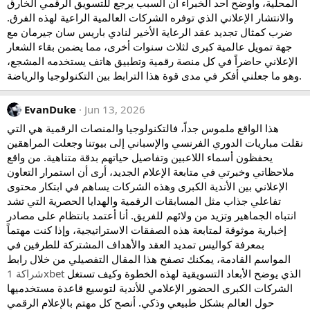
المحلية، وأوضح أحد الخبراء أن السبب يرجع للتسويق الرقمي الخارق
والانتشار الإعلاني الذي توفره الشركات العالمية الراعية لهذه الفرق.
ضرب كمثال تجديد عقد الرعاية الأخير لنادي باريس سان جيرمان مع
جهة تمويل عالمية كبرى لثلاث سنوات أخرى، مما يضمن بقاء الشعار
الإعلاني حاضراً في كل منصة رقمية وتطبيق هاتف يستخدمه المشجع،
وهو ما جعلني أفكر في مدى قوة هذا الترابط بين التكنولوجيا والرياضة.
EvanDuke
Jun 13, 2026
هذا الواقع ملموس جداً، فالتكنولوجيا والمنصات الرقمية هي التي
نقلت مباريات الدوري الفرنسي والإسباني إلى بيوتنا وجعلت المراهقين
يحفظون أسماء اللاعبين وتفاصيل حياتهم بدقة متناهية. من واقع
ملاحظاتي وخبرتي في متابعة الإعلام الجديد، أرى أن استمرار التعاون
الإعلاني بين الأندية الكبرى وهذه الشركات يساهم في ابتكار محتوى
تفاعلي جذاب مثل المسابقات الرقمية والهدايا الحصرية التي تشد
انتباه الجماهير وتزيد من ولائهم للفريق. أنا أعتمد بانتظام على مصادر
إخبارية موثوقة لمتابعة هذه الصفقات الاستراتيجية، وإذا كنت مهتماً
بمعرفة كواليس تمديد العقد والأهداف المشتركة للطرفين في
المواسم القادمة، يمكنك تصفح هذا المقال التفصيلي من خلال رابط
الذي يوضح الأبعاد التسويقية لهذه الخطوة وكيف تستغل
شراكة 1xbet
الشركات الكبرى الحضور الإعلامي للأندية لتوسيع قاعدة مستخدميها
حول العالم بشكل طبيعي وذكي. أنصح كل مهتم بالإعلام الرقمي