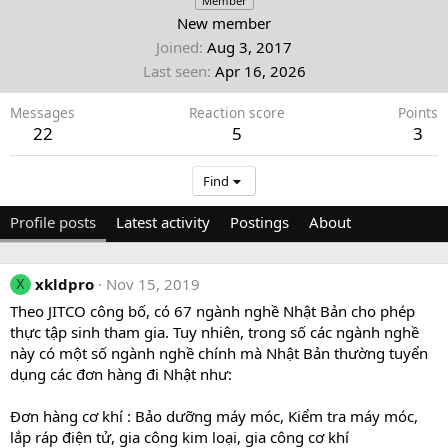
Member
New member
Joined
Aug 3, 2017
Last seen
Apr 16, 2026
Messages
Reaction score
Points
22
5
3
Find
Profile posts
Latest activity
Postings
About
xkldpro
Nov 15, 2019
X
Theo JITCO công bố, có 67 ngành nghề Nhật Bản cho phép
thực tập sinh tham gia. Tuy nhiên, trong số các ngành nghề
này có một số ngành nghề chính mà Nhật Bản thường tuyển
dụng các đơn hàng đi Nhật như:
Đơn hàng cơ khí : Bảo dưỡng máy móc, Kiểm tra máy móc,
lắp ráp điện tử, gia công kim loại, gia công cơ khí