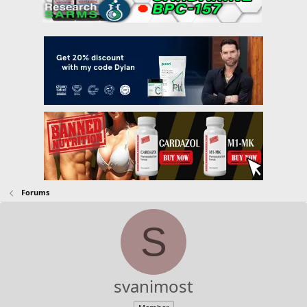
Forums
S
svanimost