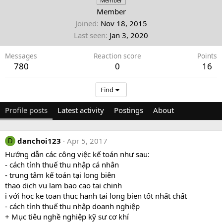
Member
Member
Joined
Nov 18, 2015
Last seen
Jan 3, 2020
Messages
Reaction score
Points
780
0
16
Find
Profile posts
Latest activity
Postings
About
danchoi123
Apr 5, 2017
D
Hướng dẫn các công việc kế toán như sau:
- cách tính thuế thu nhập cá nhân
- trung tâm kế toán tại long biên
thạo dich vu lam bao cao tai chinh
i với hoc ke toan thuc hanh tai long bien tốt nhất chất
- cách tính thuế thu nhập doanh nghiệp
+ Mục tiêu nghề nghiệp kỹ sư cơ khí