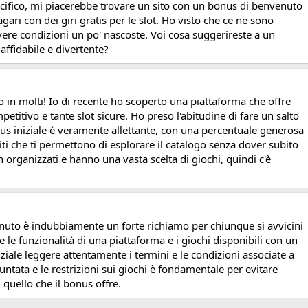
pecifico, mi piacerebbe trovare un sito con un bonus di benvenuto
ari con dei giri gratis per le slot. Ho visto che ce ne sono
ere condizioni un po' nascoste. Voi cosa suggerireste a un
affidabile e divertente?
in molti! Io di recente ho scoperto una piattaforma che offre
itivo e tante slot sicure. Ho preso l'abitudine di fare un salto
onus iniziale è veramente allettante, con una percentuale generosa
iti che ti permettono di esplorare il catalogo senza dover subito
 organizzati e hanno una vasta scelta di giochi, quindi c'è
uto è indubbiamente un forte richiamo per chiunque si avvicini
 le funzionalità di una piattaforma e i giochi disponibili con un
nziale leggere attentamente i termini e le condizioni associate a
puntata e le restrizioni sui giochi è fondamentale per evitare
 quello che il bonus offre.