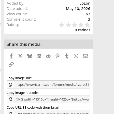
Added by
LoLon
Date added
May 10, 2026
View count
67
Comment count
3
0
Rating
.
0 ratings
0
0
s
Share this media
t
a
Facebook
X
Bluesky
LinkedIn
Reddit
Pinterest
Tumblr
WhatsApp
Email
r
(
Link
s
)
Copy image link
Copy image BB code
Copy URL BB code with thumbnail