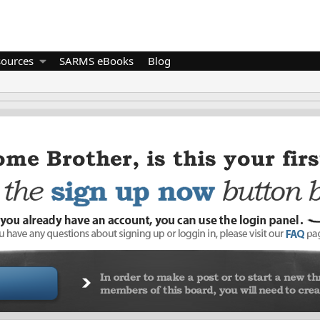
sources
SARMS eBooks
Blog