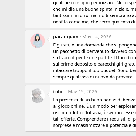
qualche consiglio per iniziare. Nello s
che mi dia una buona spinta iniziale, mag
tantissimi in giro ma molti sembrano av
neofita come me, che cerca qualcosa di 
parampam
May 14, 2026
Figurati, è una domanda che si pongono 
un pacchetto di benvenuto davvero compet
su
lizaro.it
per le mie partite. Il loro b
sul primo deposito e parecchi giri gratu
intaccare troppo il tuo budget. Sono ben
sempre qualcosa di nuovo da provare.
tobi_
May 15, 2026
La presenza di un buon bonus di benven
al gioco online. È un modo per esplorare
rischio ridotto. Tuttavia, è sempre esse
tali offerte. Comprendere i requisiti di 
sorprese e massimizzare il potenziale di