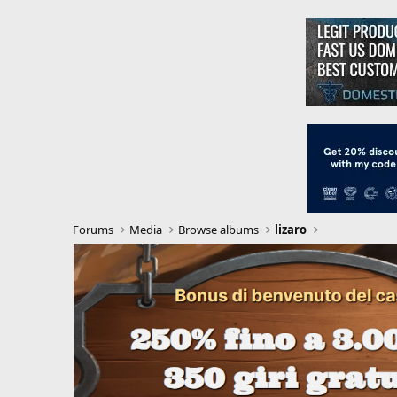
Forums
Media
Browse albums
lizaro