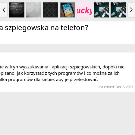
P
N
r
e
e
x
v
t
cja szpiegowska na telefon?
ie witryn wyszukiwania i aplikacji szpiegowskich, dopóki nie
pisano, jak korzystać z tych programów i co można za ich
lka programów dla siebie, aby je przetestować.
Last edited:
Dec 2, 2023