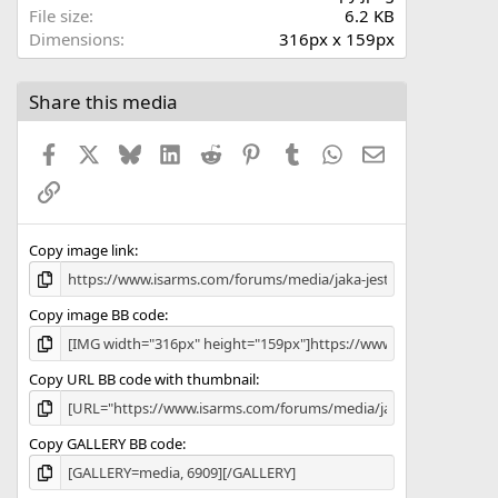
r
File size
6.2 KB
(
Dimensions
316px x 159px
s
)
Share this media
Facebook
X
Bluesky
LinkedIn
Reddit
Pinterest
Tumblr
WhatsApp
Email
Link
Copy image link
Copy image BB code
Copy URL BB code with thumbnail
Copy GALLERY BB code