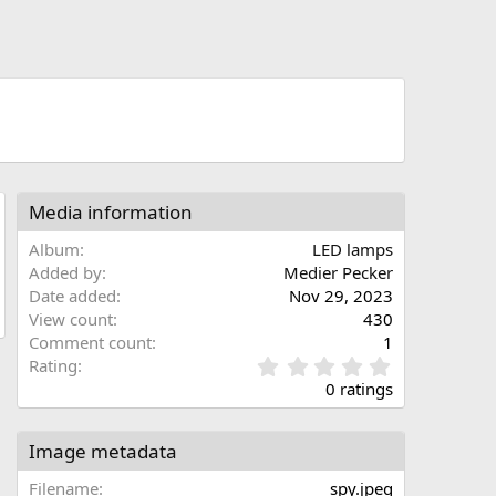
Media information
Album
LED lamps
Added by
Medier Pecker
Date added
Nov 29, 2023
View count
430
Comment count
1
0
Rating
.
0 ratings
0
0
s
Image metadata
t
a
Filename
spy.jpeg