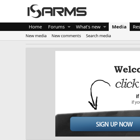
Home
Forums
What's new
Media
Re
New media
New comments
Search media