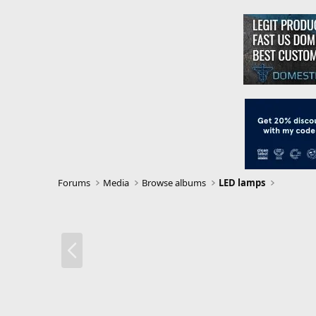
Forums
Media
Browse albums
LED lamps
P
r
e
v