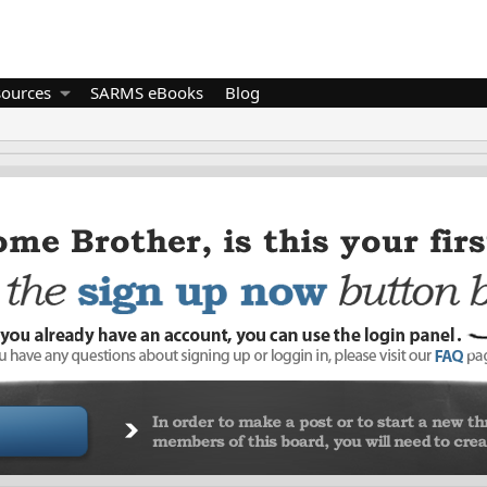
sources
SARMS eBooks
Blog