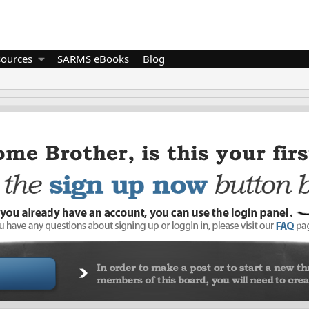
sources
SARMS eBooks
Blog