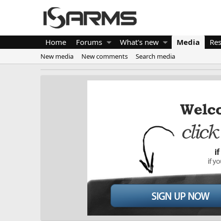
Home
Forums
What's new
Media
Re
New media
New comments
Search media