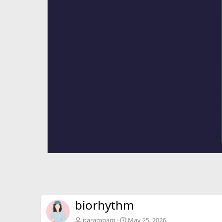
biorhythm
parampam
May 25, 2026