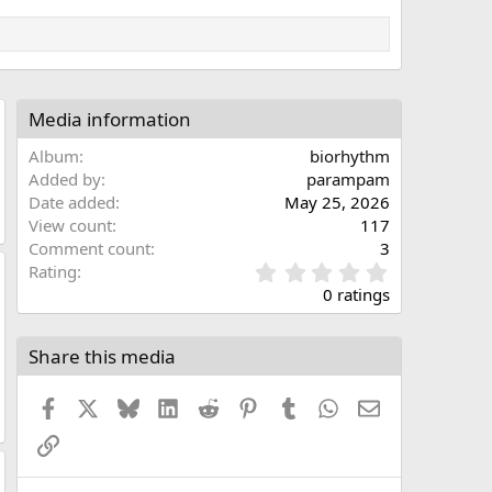
Media information
Album
biorhythm
Added by
parampam
Date added
May 25, 2026
View count
117
Comment count
3
0
Rating
.
0 ratings
0
0
s
Share this media
t
a
Facebook
X
Bluesky
LinkedIn
Reddit
Pinterest
Tumblr
WhatsApp
Email
r
(
Link
s
)