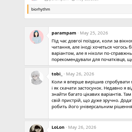
biorhythm
parampam
May 25, 2026
Під час довгої поїздки, коли за вікн
читання, але іноді хочеться чогось 
варіантом, але я ніколи по-справжнь
порекомендували для початківця, що
tobi_
May 26, 2026
Коли я вперше вирішив спробувати м
і як скачати застосунок. Недавно я в
знайти багато цікавих варіантів. Там
свій пристрій, що дуже зручно. Додато
робить його універсальним рішенням
LoLon
May 26, 2026