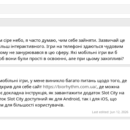
ом сіре небо, я часто думаю, чим себе зайняти. Зазвичай це
більш інтерактивного. Ігри на телефоні здаються чудовим
ому не занурювався в цю сферу. Які мобільні ігри ви б
б вони були прості в освоєнні, але при цьому захопливі?
обільні ігри, у мене виникло багато питань щодо того, де
ідкрив для себе сайт
https://biorhythm.com.ua/
, де можна
 є докладна інструкція, як завантажити додаток Slot City на
к Slot City доступний як для Android, так і для iOS, що
 для більшості користувачів.
Last edited:
Jun 12, 2026