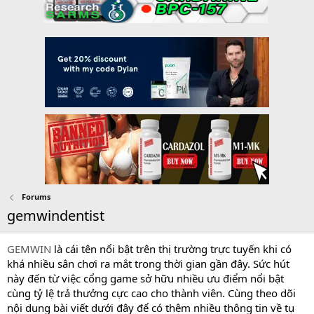
Forums
gemwindentist
GEMWIN
là cái tên nổi bật trên thị trường trực tuyến khi có
khá nhiều sân chơi ra mắt trong thời gian gần đây. Sức hút
này đến từ việc cổng game sở hữu nhiều ưu điểm nổi bật
cùng tỷ lệ trả thưởng cực cao cho thành viên. Cùng theo dõi
nội dung bài viết dưới đây để có thêm nhiều thông tin về tụ