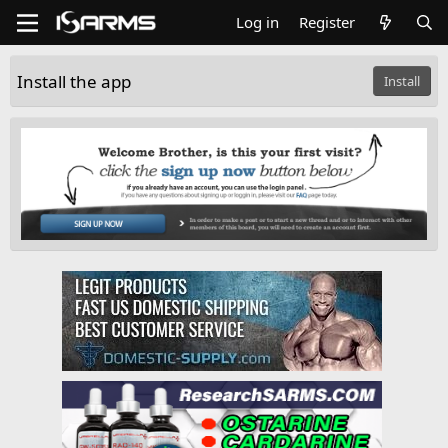
Log in
Register
Install the app
Install