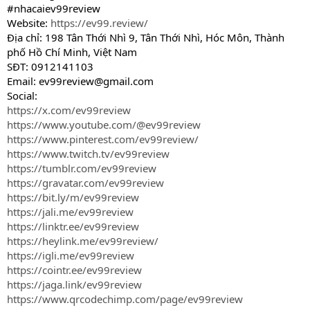
#nhacaiev99review
Website:
https://ev99.review/
Địa chỉ: 198 Tân Thới Nhì 9, Tân Thới Nhì, Hóc Môn, Thành
phố Hồ Chí Minh, Việt Nam
SĐT: 0912141103
Email:
ev99review@gmail.com
Social:
https://x.com/ev99review
https://www.youtube.com/@ev99review
https://www.pinterest.com/ev99review/
https://www.twitch.tv/ev99review
https://tumblr.com/ev99review
https://gravatar.com/ev99review
https://bit.ly/m/ev99review
https://jali.me/ev99review
https://linktr.ee/ev99review
https://heylink.me/ev99review/
https://igli.me/ev99review
https://cointr.ee/ev99review
https://jaga.link/ev99review
https://www.qrcodechimp.com/page/ev99review