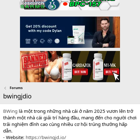
Forums
bwingjdio
BWing
là một trong những nhà cái ở năm 2025 vươn lên trở
thành một nhà cái giải trí hàng đầu, mang đến cho người chơi
trải nghiệm đỉnh cao cùng nhiều cơ hội trúng thưởng hấp
dẫn.
- Website:
https://bwingjd.io/