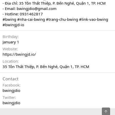
- Địa chỉ: 35 Tôn Thất Thiệp, P. Bến Nghé, Quận 1, TP. HCM
- Email:
bwingjdio@gmail.com
- Hotline: 0931462817
#bwing #nha-cai-bwing #trang-chu-bwing #link-vao-bwing
#bwingjd-io
Birthday
January 1
Website
https://bwingjd.io/
Location
35 Tôn Thất Thiệp, P. Bến Nghé, Quận 1, TP. HCM
Contact
Facebook
bwingjdio
Twitter
bwingjdio
Top