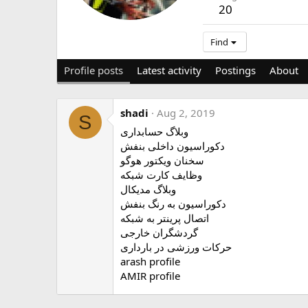
20
Find
Profile posts
Latest activity
Postings
About
shadi
Aug 2, 2019
S
وبلاگ حسابداری
دکوراسیون داخلی بنفش
سخنان ویکتور هوگو
وظایف کارت شبکه
وبلاگ مدیکال
دکوراسیون به رنگ بنفش
اتصال پرینتر به شبکه
گردشگران خارجی
حرکات ورزشی در بارداری
arash profile
AMIR profile