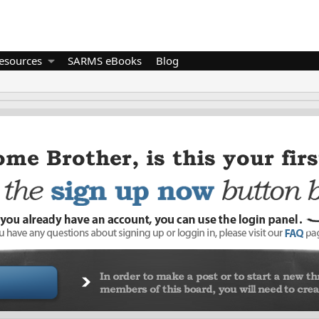
esources
SARMS eBooks
Blog