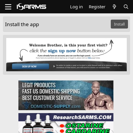
Log in
Register
Install the app
Install