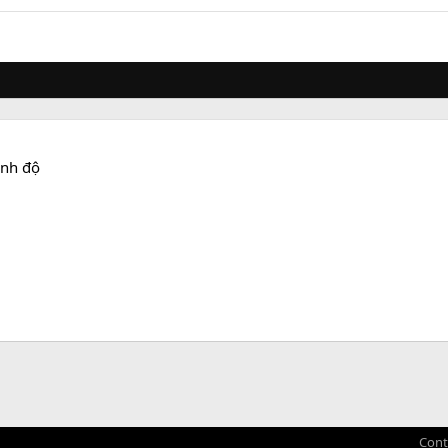
ình độ
Cont