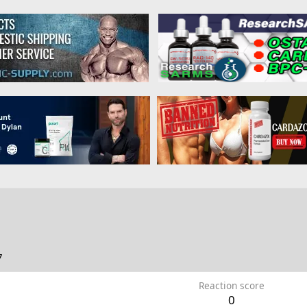
7
Reaction score
0