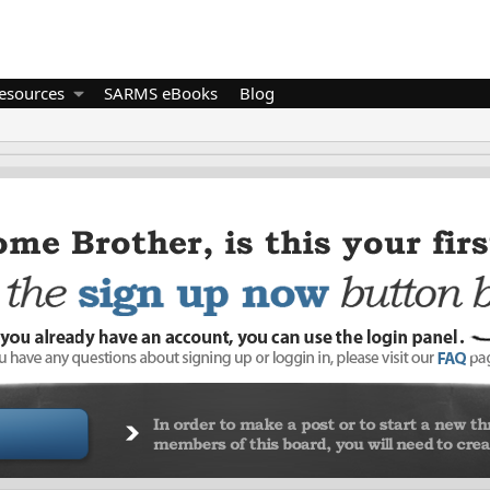
esources
SARMS eBooks
Blog