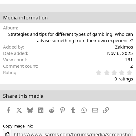
Media information
Album
Strategies and tips for different types of gambling. Who can
advise something from their own experience?
Added by
Zakimos
Date added
Nov 6, 2025
View count
161
Comment count
2
0
Rating
.
0 ratings
0
0
s
Share this media
t
a
Facebook
X
Bluesky
LinkedIn
Reddit
Pinterest
Tumblr
WhatsApp
Email
Link
r
(
s
)
Copy image link