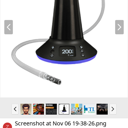
P
N
r
e
e
x
v
t
P
N
r
e
e
x
Screenshot at Nov 06 19-38-26.png
v
t
Z