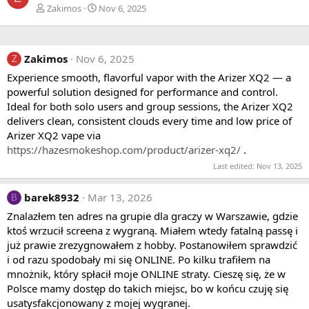
Zakimos
Nov 6, 2025
Zakimos
Nov 6, 2025
Z
Experience smooth, flavorful vapor with the Arizer XQ2 — a
powerful solution designed for performance and control.
Ideal for both solo users and group sessions, the Arizer XQ2
delivers clean, consistent clouds every time and low price of
Arizer XQ2 vape via
https://hazesmokeshop.com/product/arizer-xq2/
.
Last edited:
Nov 13, 2025
barek8932
Mar 13, 2026
B
Znalazłem ten adres na grupie dla graczy w Warszawie, gdzie
ktoś wrzucił screena z wygraną. Miałem wtedy fatalną passę i
już prawie zrezygnowałem z hobby. Postanowiłem sprawdzić
i od razu spodobały mi się ONLINE. Po kilku trafiłem na
mnożnik, który spłacił moje ONLINE straty. Cieszę się, że w
Polsce mamy dostęp do takich miejsc, bo w końcu czuję się
usatysfakcjonowany z mojej wygranej.