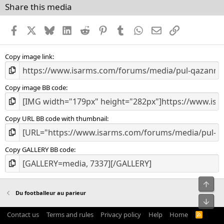
Share this media
Facebook
X
Bluesky
LinkedIn
Reddit
Pinterest
Tumblr
WhatsApp
Email
Link
Copy image link
Copy image BB code
Copy URL BB code with thumbnail
Copy GALLERY BB code
Top
Du footballeur au parieur
Bot
Contact us
Terms and rules
Privacy policy
Help
Home
R
S