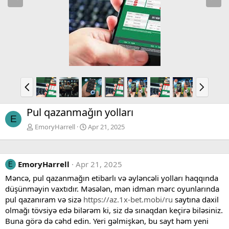
e
x
v
t
P
N
r
e
e
x
Pul qazanmağın yolları
v
t
E
EmoryHarrell
Apr 21, 2025
EmoryHarrell
Apr 21, 2025
E
Məncə, pul qazanmağın etibarlı və əyləncəli yolları haqqında
düşünməyin vaxtıdır. Məsələn, mən idman mərc oyunlarında
pul qazanıram və sizə
https://az.1x-bet.mobi/ru
saytına daxil
olmağı tövsiyə edə bilərəm ki, siz də sınaqdan keçirə biləsiniz.
Buna görə də cəhd edin. Yeri gəlmişkən, bu sayt həm yeni