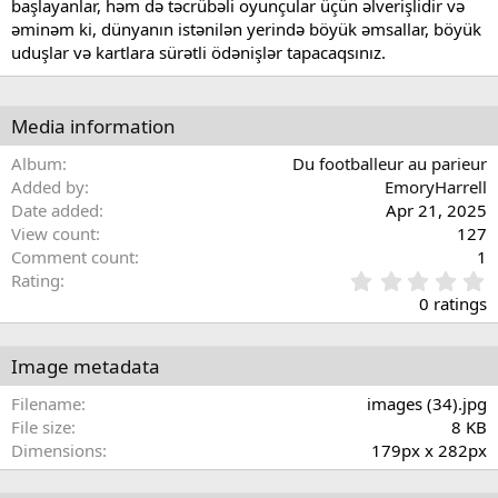
başlayanlar, həm də təcrübəli oyunçular üçün əlverişlidir və
əminəm ki, dünyanın istənilən yerində böyük əmsallar, böyük
uduşlar və kartlara sürətli ödənişlər tapacaqsınız.
Media information
Album
Du footballeur au parieur
Added by
EmoryHarrell
Date added
Apr 21, 2025
View count
127
Comment count
1
0
Rating
.
0 ratings
0
0
s
Image metadata
t
a
Filename
images (34).jpg
r
File size
8 KB
(
Dimensions
179px x 282px
s
)