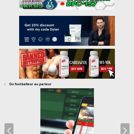
Du footballeur au parieur
P
N
r
e