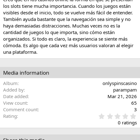
los slots tiene mucha importancia. Cuando los juegos están
visibles desde el inicio, todo se vuelve más fácil de entender.
También ayuda bastante que la navegación sea simple y no
haya demasiadas distracciones. Muchas veces no es la
cantidad de juegos lo que importa, sino cómo están
organizados. Si todo es claro, la experiencia se siente más
cómoda. Es algo que cada vez más usuarios valoran al elegir
una plataforma.
Media information
Album
onlyspinscasino
Added by
parampam
Date added
Mar 21, 2026
View count
65
Comment count
3
0
Rating
.
0 ratings
0
0
s