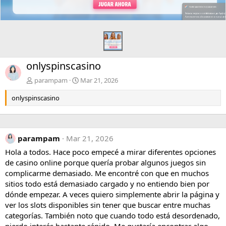
onlyspinscasino
parampam
Mar 21, 2026
onlyspinscasino
parampam
Mar 21, 2026
Hola a todos. Hace poco empecé a mirar diferentes opciones
de cаsіno online porque quería probar algunos juegos sin
complicarme demasiado. Me encontré con que en muchos
sitios todo está demasiado cargado y no entiendo bien por
dónde empezar. A veces quiero simplemente abrir la página y
ver los slots disponibles sin tener que buscar entre muchas
categorías. También noto que cuando todo está desordenado,