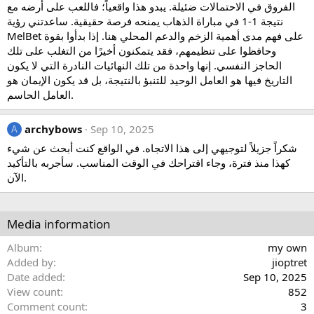
الفروق في الاحتمالات ضئيلة. يبدو هذا واقعياً؛ فاللعب على أرضه مع
نتيجة 1-1 في مباراة الذهاب يمنحه فرصة حقيقية. ساعدتني رؤية
MelBet على فهم مدى أهمية الزخم والدعم المحلي هنا. إذا بدأوا بقوة
وحافظوا على تنظيمهم، فقد يتمكنون أخيرًا من التغلب على تلك
الحاجز النفسي. إنها واحدة من تلك النهائيات النادرة التي لا يكون
التاريخ فيها هو العامل الوحيد للتنبؤ بالنتيجة، بل قد يكون الإيمان هو
العامل الحاسم.
archybows
Sep 10, 2025
A
شكراً جزيلاً لتوجيهي إلى هذا الاتجاه. في الواقع كنت أبحث عن شيء
كهذا منذ فترة، وجاء اقتراحك في الوقت المناسب. سأجربه بالتأكيد
الآن.
Media information
Album
my own
Added by
jioptret
Date added
Sep 10, 2025
View count
852
Comment count
3