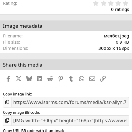
0
Rating
.
0 ratings
0
0
s
Image metadata
t
a
Filename
мелбет.jpeg
r
File size
6.9 KB
(
Dimensions
300px x 168px
s
)
Share this media
Facebook
X
Bluesky
LinkedIn
Reddit
Pinterest
Tumblr
WhatsApp
Email
Link
Copy image link
Copy image BB code
Copy URL BB code with thumbnail