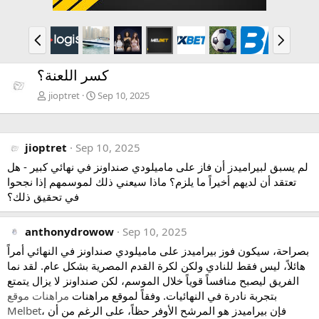
P
N
r
e
e
x
كسر اللعنة؟
v
t
jioptret
Sep 10, 2025
jioptret
Sep 10, 2025
لم يسبق لبيراميدز أن فاز على ماميلودي صنداونز في نهائي كبير - هل
تعتقد أن لديهم أخيراً ما يلزم؟ ماذا سيعني ذلك لموسمهم إذا نجحوا
في تحقيق ذلك؟
anthonydrowow
Sep 10, 2025
بصراحة، سيكون فوز بيراميدز على ماميلودي صنداونز في النهائي أمراً
هائلاً، ليس فقط للنادي ولكن لكرة القدم المصرية بشكل عام. لقد نما
الفريق ليصبح منافساً قوياً خلال الموسم، لكن صنداونز لا يزال يتمتع
بتجربة نادرة في النهائيات. وفقاً لموقع مراهنات
مراهنات موقع
، فإن بيراميدز هو المرشح الأوفر حظاً، على الرغم من أن
Melbet