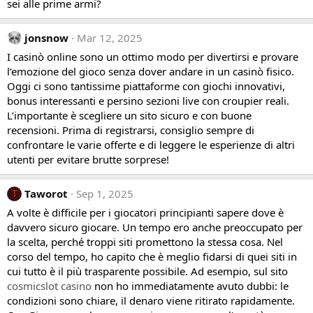
sei alle prime armi?
jonsnow
Mar 12, 2025
I casinò online sono un ottimo modo per divertirsi e provare
l’emozione del gioco senza dover andare in un casinò fisico.
Oggi ci sono tantissime piattaforme con giochi innovativi,
bonus interessanti e persino sezioni live con croupier reali.
L’importante è scegliere un sito sicuro e con buone
recensioni. Prima di registrarsi, consiglio sempre di
confrontare le varie offerte e di leggere le esperienze di altri
utenti per evitare brutte sorprese!
Taworot
Sep 1, 2025
T
A volte è difficile per i giocatori principianti sapere dove è
davvero sicuro giocare. Un tempo ero anche preoccupato per
la scelta, perché troppi siti promettono la stessa cosa. Nel
corso del tempo, ho capito che è meglio fidarsi di quei siti in
cui tutto è il più trasparente possibile. Ad esempio, sul sito
cosmicslot сasinо
non ho immediatamente avuto dubbi: le
condizioni sono chiare, il denaro viene ritirato rapidamente.