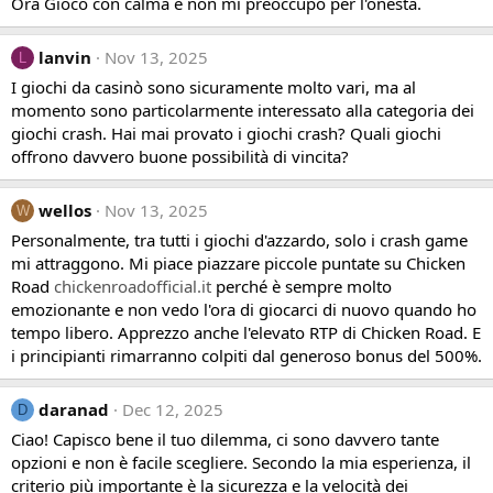
Ora Gioco con calma e non mi preoccupo per l'onestà.
lanvin
Nov 13, 2025
L
I giochi da casinò sono sicuramente molto vari, ma al
momento sono particolarmente interessato alla categoria dei
giochi crash. Hai mai provato i giochi crash? Quali giochi
offrono davvero buone possibilità di vincita?
wellos
Nov 13, 2025
W
Personalmente, tra tutti i giochi d'azzardo, solo i crash game
mi attraggono. Mi piace piazzare piccole puntate su Chicken
Road
chickenroadofficial.it
perché è sempre molto
emozionante e non vedo l'ora di giocarci di nuovo quando ho
tempo libero. Apprezzo anche l'elevato RTP di Chicken Road. E
i principianti rimarranno colpiti dal generoso bonus del 500%.
daranad
Dec 12, 2025
D
Ciao! Capisco bene il tuo dilemma, ci sono davvero tante
opzioni e non è facile scegliere. Secondo la mia esperienza, il
criterio più importante è la sicurezza e la velocità dei