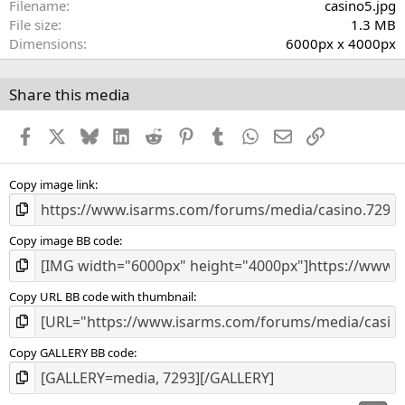
a
Filename
casino5.jpg
r
File size
1.3 MB
(
Dimensions
6000px x 4000px
s
)
Share this media
Facebook
X
Bluesky
LinkedIn
Reddit
Pinterest
Tumblr
WhatsApp
Email
Link
Copy image link
Copy image BB code
Copy URL BB code with thumbnail
Copy GALLERY BB code