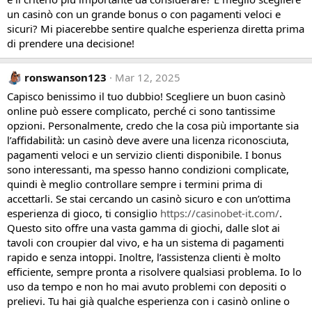
un casinò con un grande bonus o con pagamenti veloci e
sicuri? Mi piacerebbe sentire qualche esperienza diretta prima
di prendere una decisione!
ronswanson123
Mar 12, 2025
Capisco benissimo il tuo dubbio! Scegliere un buon casinò
online può essere complicato, perché ci sono tantissime
opzioni. Personalmente, credo che la cosa più importante sia
l’affidabilità: un casinò deve avere una licenza riconosciuta,
pagamenti veloci e un servizio clienti disponibile. I bonus
sono interessanti, ma spesso hanno condizioni complicate,
quindi è meglio controllare sempre i termini prima di
accettarli. Se stai cercando un casinò sicuro e con un’ottima
esperienza di gioco, ti consiglio
https://casinobet-it.com/
.
Questo sito offre una vasta gamma di giochi, dalle slot ai
tavoli con croupier dal vivo, e ha un sistema di pagamenti
rapido e senza intoppi. Inoltre, l’assistenza clienti è molto
efficiente, sempre pronta a risolvere qualsiasi problema. Io lo
uso da tempo e non ho mai avuto problemi con depositi o
prelievi. Tu hai già qualche esperienza con i casinò online o