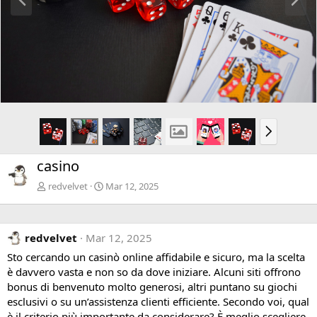
r
e
e
x
v
t
N
e
x
casino
t
redvelvet
Mar 12, 2025
redvelvet
Mar 12, 2025
Sto cercando un casinò online affidabile e sicuro, ma la scelta
è davvero vasta e non so da dove iniziare. Alcuni siti offrono
bonus di benvenuto molto generosi, altri puntano su giochi
esclusivi o su un’assistenza clienti efficiente. Secondo voi, qual
è il criterio più importante da considerare? È meglio scegliere