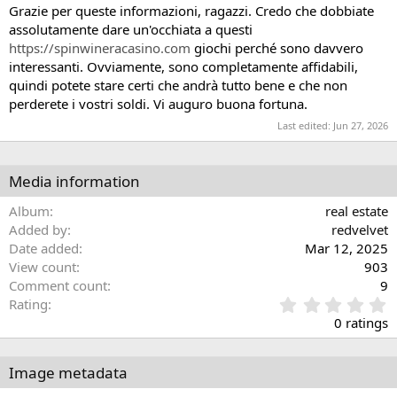
Grazie per queste informazioni, ragazzi. Credo che dobbiate
assolutamente dare un'occhiata a questi
https://spinwineracasino.com
giochi perché sono davvero
interessanti. Ovviamente, sono completamente affidabili,
quindi potete stare certi che andrà tutto bene e che non
perderete i vostri soldi. Vi auguro buona fortuna.
Last edited:
Jun 27, 2026
Media information
Album
real estate
Added by
redvelvet
Date added
Mar 12, 2025
View count
903
Comment count
9
0
Rating
.
0 ratings
0
0
s
Image metadata
t