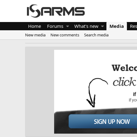
Home
Forums
What's new
Media
Re
New media
New comments
Search media