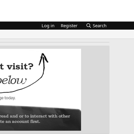
Log in
Register
Search