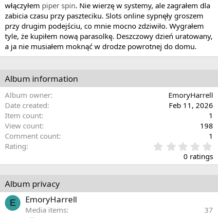
włączyłem
piper spin
. Nie wierzę w systemy, ale zagrałem dla
zabicia czasu przy paszteciku. Slots online sypnęły groszem
przy drugim podejściu, co mnie mocno zdziwiło. Wygrałem
tyle, że kupiłem nową parasolkę. Deszczowy dzień uratowany,
a ja nie musiałem moknąć w drodze powrotnej do domu.
Album information
Album owner
EmoryHarrell
Date created
Feb 11, 2026
Item count
1
View count
198
Comment count
1
0
Rating
.
0 ratings
0
0
s
Album privacy
t
a
EmoryHarrell
E
r
Media items
37
(