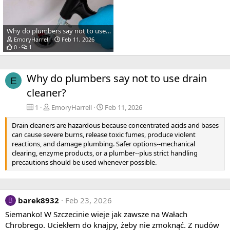
Why do plumbers say not to use drain cleaner?
EmoryHarrell
Feb 11, 2026
0
1
Why do plumbers say not to use drain
E
cleaner?
1
EmoryHarrell
Feb 11, 2026
Drain cleaners are hazardous because concentrated acids and bases
can cause severe burns, release toxic fumes, produce violent
reactions, and damage plumbing. Safer options--mechanical
clearing, enzyme products, or a plumber--plus strict handling
precautions should be used whenever possible.
barek8932
Feb 23, 2026
B
Siemanko! W Szczecinie wieje jak zawsze na Wałach
Chrobrego. Uciekłem do knajpy, żeby nie zmoknąć. Z nudów