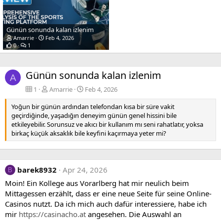
Günün sonunda kalan izlenim
Amarrie
Feb 4, 2026
0
1
Günün sonunda kalan izlenim
A
1
Amarrie
Feb 4, 2026
Yoğun bir günün ardından telefondan kısa bir süre vakit
geçirdiğinde, yaşadığın deneyim günün genel hissini bile
etkileyebilir. Sorunsuz ve akıcı bir kullanım mı seni rahatlatır, yoksa
birkaç küçük aksaklık bile keyfini kaçırmaya yeter mi?
barek8932
Apr 24, 2026
B
Moin! Ein Kollege aus Vorarlberg hat mir neulich beim
Mittagessen erzählt, dass er eine neue Seite für seine Online-
Casinos nutzt. Da ich mich auch dafür interessiere, habe ich
mir
https://casinacho.at
angesehen. Die Auswahl an