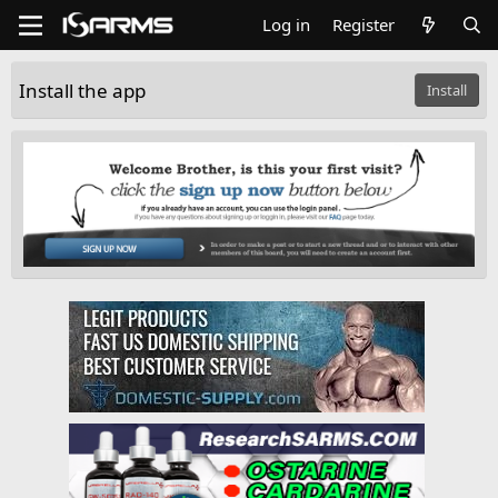
Log in
Register
Install the app
Install