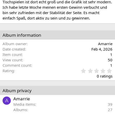
Tischspielen ist dort echt groß und die Grafik ist sehr modern.
Ich habe letzte Woche meinen ersten Gewinn verbucht und
bin sehr zufrieden mit der Stabilität der Seite. Es macht
einfach Spaß, dort aktiv zu sein und zu gewinnen.
Album information
Album owner
Amarrie
Date created
Feb 4, 2026
Item count
1
View count
50
Comment count
1
0
Rating
.
0 ratings
0
0
s
Album privacy
t
a
Amarrie
A
r
Media items
39
(
Albums
27
s