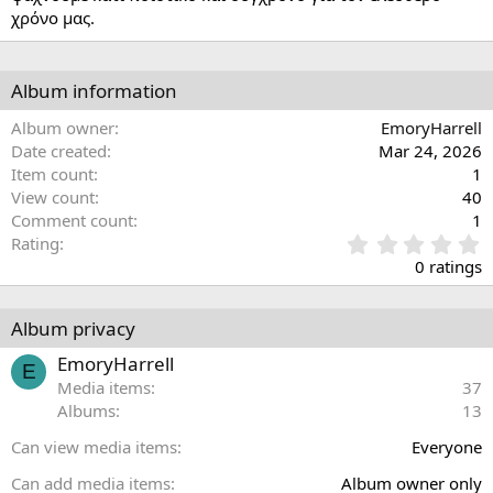
χρόνο μας.
Album information
Album owner
EmoryHarrell
Date created
Mar 24, 2026
Item count
1
View count
40
Comment count
1
0
Rating
.
0 ratings
0
0
s
Album privacy
t
a
EmoryHarrell
E
r
Media items
37
(
Albums
13
s
)
Can view media items
Everyone
Can add media items
Album owner only